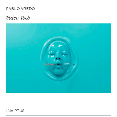
P
A
B
L
O
A
R
E
D
O
V
í
d
e
o
W
e
b
I
N
V
I
P
T
U
S