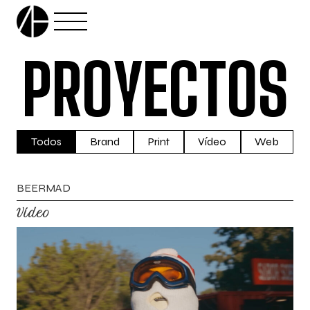
Skip to main content
P
R
O
Y
E
C
T
O
S
Todos
Brand
Print
Vídeo
Web
B
E
E
R
M
A
D
V
í
d
e
o