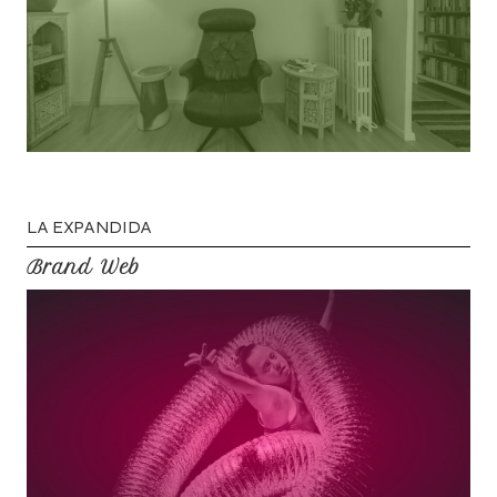
L
A
E
X
P
A
N
D
I
D
A
B
r
a
n
d
W
e
b