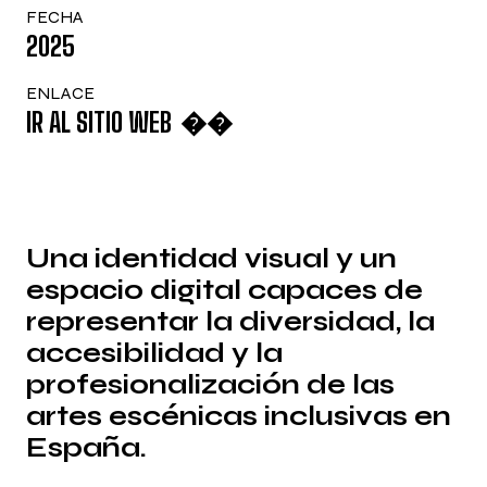
F
E
C
H
A
2
0
2
5
E
N
L
A
C
E
I
R
A
L
S
I
T
I
O
W
E
B


U
n
a
i
d
e
n
t
i
d
a
d
v
i
s
u
a
l
y
u
n
e
s
p
a
c
i
o
d
i
g
i
t
a
l
c
a
p
a
c
e
s
d
e
r
e
p
r
e
s
e
n
t
a
r
l
a
d
i
v
e
r
s
i
d
a
d
,
l
a
a
c
c
e
s
i
b
i
l
i
d
a
d
y
l
a
p
r
o
f
e
s
i
o
n
a
l
i
z
a
c
i
ó
n
d
e
l
a
s
a
r
t
e
s
e
s
c
é
n
i
c
a
s
i
n
c
l
u
s
i
v
a
s
e
n
E
s
p
a
ñ
a
.