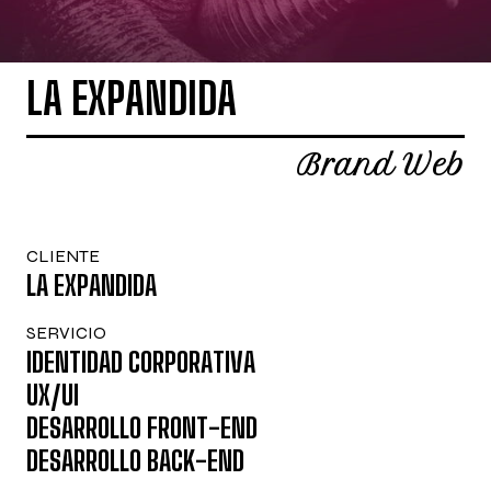
L
A
E
X
P
A
N
D
I
D
A
B
r
a
n
d
W
e
b
C
L
I
E
N
T
E
L
A
E
X
P
A
N
D
I
D
A
S
E
R
V
I
C
I
O
I
D
E
N
T
I
D
A
D
C
O
R
P
O
R
A
T
I
V
A
U
X
/
U
I
D
E
S
A
R
R
O
L
L
O
F
R
O
N
T
-
E
N
D
D
E
S
A
R
R
O
L
L
O
B
A
C
K
-
E
N
D