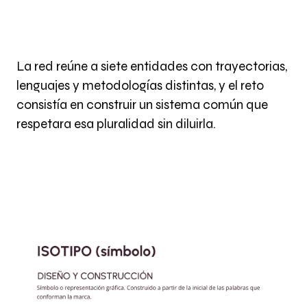
L
a
r
e
d
r
e
ú
n
e
a
s
i
e
t
e
e
n
t
i
d
a
d
e
s
c
o
n
t
r
a
y
e
c
t
o
r
i
a
s
,
l
e
n
g
u
a
j
e
s
y
m
e
t
o
d
o
l
o
g
í
a
s
d
i
s
t
i
n
t
a
s
,
y
e
l
r
e
t
o
c
o
n
s
i
s
t
í
a
e
n
c
o
n
s
t
r
u
i
r
u
n
s
i
s
t
e
m
a
c
o
m
ú
n
q
u
e
r
e
s
p
e
t
a
r
a
e
s
a
p
l
u
r
a
l
i
d
a
d
s
i
n
d
i
l
u
i
r
l
a
.